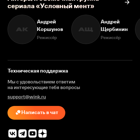
сериала «Условный мент»
Андрей
Андрей
Коршунов
Щербинин
АК
АЩ
Режиссёр
Режиссёр
Техническая поддержка
Мы с удовольствием ответим
на интересующие
тебя вопросы
support@wink.ru
Написать в чат