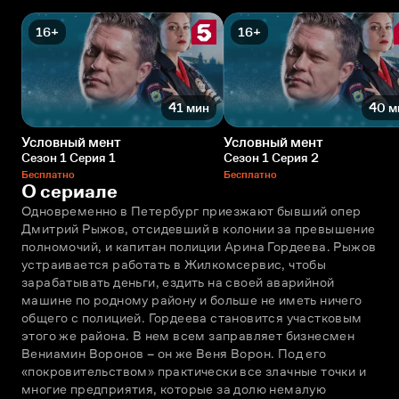
16+
16+
41 мин
40 м
Условный мент
Условный мент
Сезон 1 Серия 1
Сезон 1 Серия 2
Бесплатно
Бесплатно
О сериале
Одновременно в Петербург приезжают бывший опер 
Дмитрий Рыжов, отсидевший в колонии за превышение 
полномочий, и капитан полиции Арина Гордеева. Рыжов 
устраивается работать в Жилкомсервис, чтобы 
зарабатывать деньги, ездить на своей аварийной 
машине по родному району и больше не иметь ничего 
общего с полицией. Гордеева становится участковым 
этого же района. В нeм всем заправляет бизнесмен 
Вениамин Воронов – он же Веня Ворон. Под его 
«покровительством» практически все злачные точки и 
многие предприятия, которые за долю немалую 