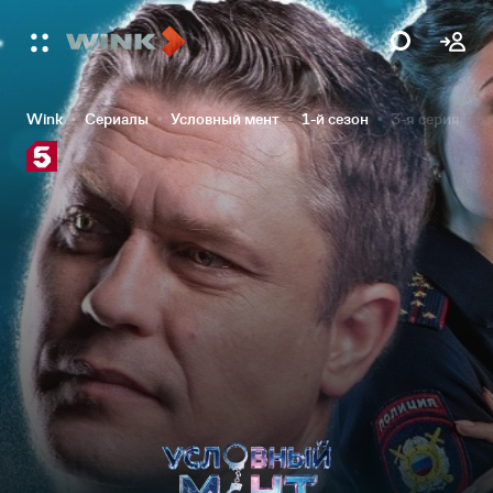
Wink
Сериалы
Условный мент
1-й сезон
3-я серия