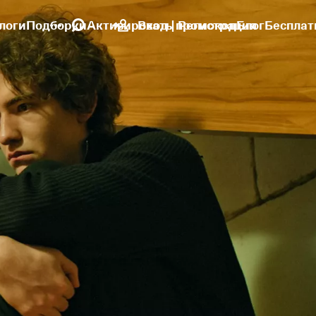
логи
Подборки
Активировать промокод
Вход | Регистрация
Блог
Бесплат