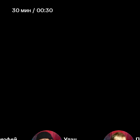
30 мин / 00:30
мофей
Улан
П