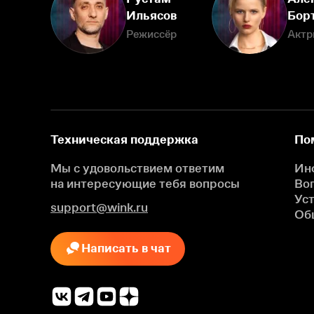
Ильясов
Бор
Режиссёр
Актр
Техническая поддержка
По
Мы с удовольствием ответим
Ин
на интересующие
тебя вопросы
Во
Ус
support@wink.ru
Об
Написать в чат