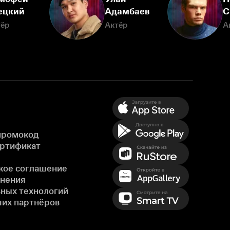
ецкий
Адамбаев
С
тёр
Актёр
А
промокод
ертификат
кое соглашение
енения
ных технологий
ших партнёров