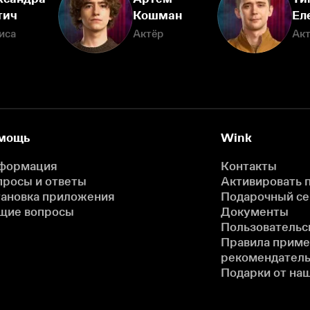
тич
Кошман
Ел
иса
Актёр
Ак
мощь
Wink
формация
Контакты
просы и ответы
Активировать 
тановка приложения
Подарочный с
щие вопросы
Документы
Пользовательс
Правила прим
рекомендатель
Подарки от на