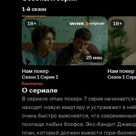
1-й сезон
18+
18+
25 мин
Нам покер
Нам покер
Сезон 1 Серия 1
Сезон 1 Сер
Бесплатно
О сериале
В сериале «Нам покер» 7 серия начинается 
находят новую квартиру и устраивают в ней
очень быстро выясняется, что современные
похлеще любых блефов. Экс-бандит Джавид
план, который должен вывести горе-бизнесм