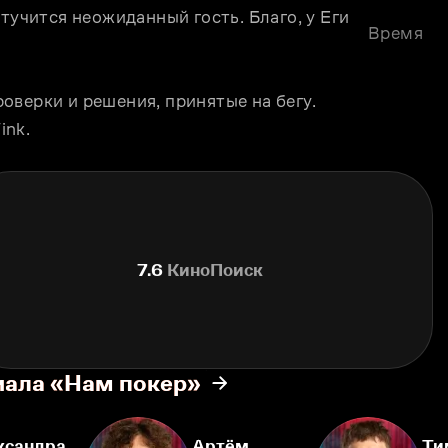
тучится неожиданный гость. Благо, у Еги 
Время
верки и решения, принятые на бегу. 
ink.
7.6
КиноПоиск
иала «Нам покер»
ксандра
Артём
Ти