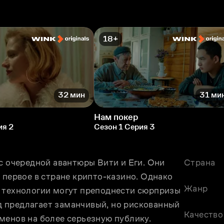
18+
32 мин
31 ми
Нам покер
ия 2
Сезон 1 Серия 3
с очередной авантюры Вити и Еги. Они 
Страна
 первое в стране крипто-казино. Однако 
Жанр
 технологии могут преподнести сюрпризы 
 предлагает заманчивый, но рискованный 
Качество
енов на более серьезную публику. 