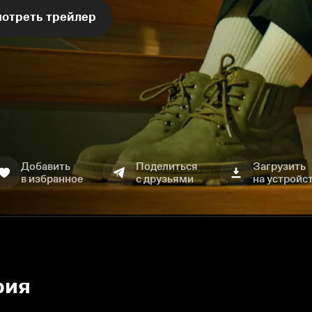
отреть трейлер
Добавить
Поделиться
Загрузить
в избранное
с друзьями
на устройс
рия