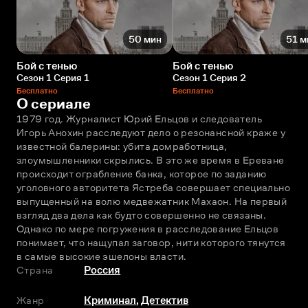
50 мин
51 м
Бой с тенью
Бой с тенью
Сезон 1 Серия 1
Сезон 1 Серия 2
Бесплатно
Бесплатно
О сериале
1979 год. Журналист Юрий Ельцов и следователь 
Игорь Анохин расследуют дело о резонансной краже у 
известной балерины: убита домработница, 
злоумышленники скрылись. В это же время в Ереване 
происходит ограбление банка, которое по заданию 
уголовного авторитета Ястреба совершает специально 
выпущенный на волю медвежатник Махаон. На первый 
взгляд два дела как будто совершенно не связаны. 
Однако по мере погружения в расследование Ельцов 
понимает, что нащупал заговор, нити которого тянутся 
в самые высокие эшелоны власти.
Страна
Россия
Жанр
Криминал
,
Детектив