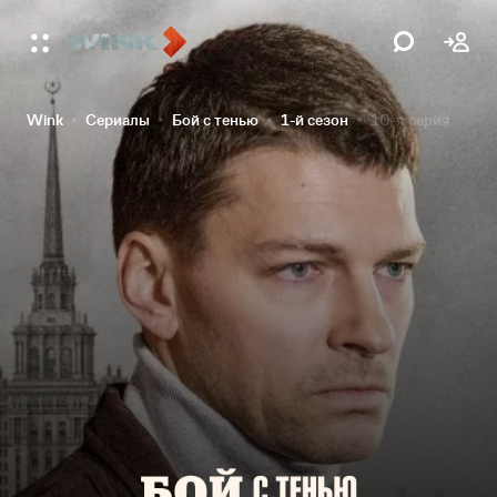
Wink
Сериалы
Бой с тенью
1-й сезон
10-я серия