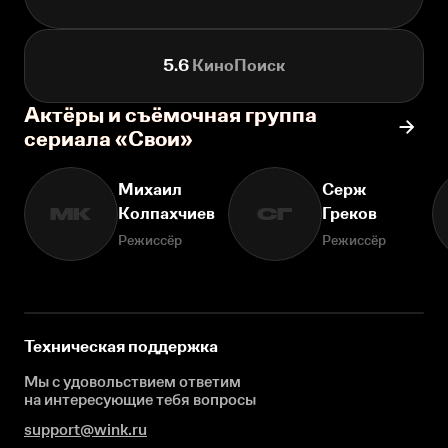
5.6
КиноПоиск
Актёры и съёмочная группа
сериала «Свои»
Михаил
Серж
Колпахчиев
Греков
МК
СГ
Режиссёр
Режиссёр
Техническая поддержка
Мы с удовольствием ответим
на интересующие
тебя вопросы
support@wink.ru