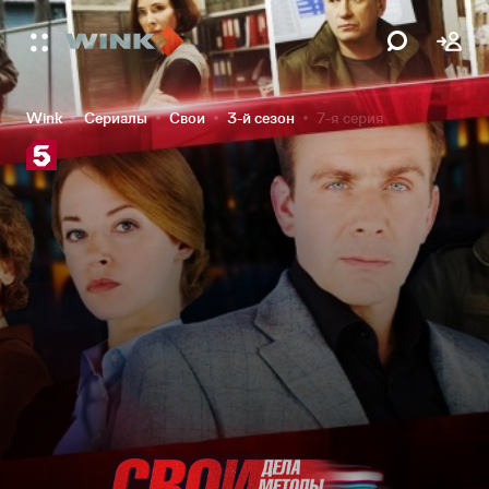
Wink
Сериалы
Свои
3-й сезон
7-я серия