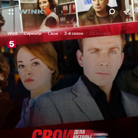
Wink
Сериалы
Свои
3-й сезон
22-я серия