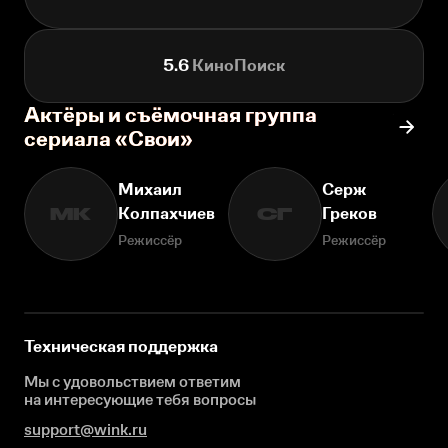
5.6
КиноПоиск
Актёры и съёмочная группа
сериала «Свои»
Михаил
Серж
Колпахчиев
Греков
МК
СГ
Режиссёр
Режиссёр
Техническая поддержка
Мы с удовольствием ответим
на интересующие
тебя вопросы
support@wink.ru