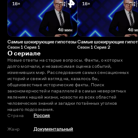
18+
18+
48 мин
48 м
Самые шокирующие гипотезы
Самые шокирующие гипо
Сезон 1 Серия 1
Сезон 1 Серия 2
О сериале
Новые ответы на старые вопросы. Факты, о которых 
долго молчали, и независимая оценка событий, 
изменивших мир. Расследования самых сенсационных 
историй и свежий взгляд на, казалось бы, 
общеизвестные исторические факты. Поиск 
закономерностей и параллелей в самых невероятных 
явлениях нашей жизни, новости из всех областей 
человеческих знаний и загадки потаённых уголков 
нашего подсознания.
Страна
Россия
Жанр
Документальный