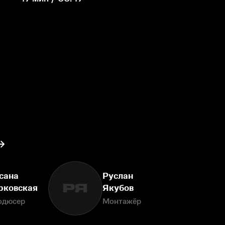
сана
Руслан
РЯ
рковская
Якубов
одюсер
Монтажёр