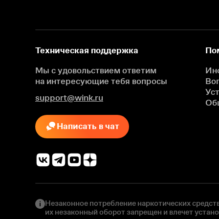
Техническая поддержка
По
Мы с удовольствием ответим
Ин
на интересующие
тебя вопросы
Во
Ус
support@wink.ru
Об
Написать в чат
Незаконное потребление наркотических средств
их незаконный оборот запрещен и влечет устан