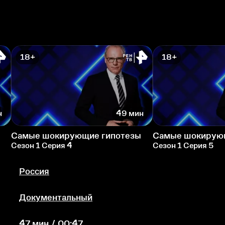
18+
18+
н
49 мин
Самые шокирующие гипотезы
Самые шокирую
Сезон 1 Серия 4
Сезон 1 Серия 5
Россия
Документальный
47 мин / 00:47