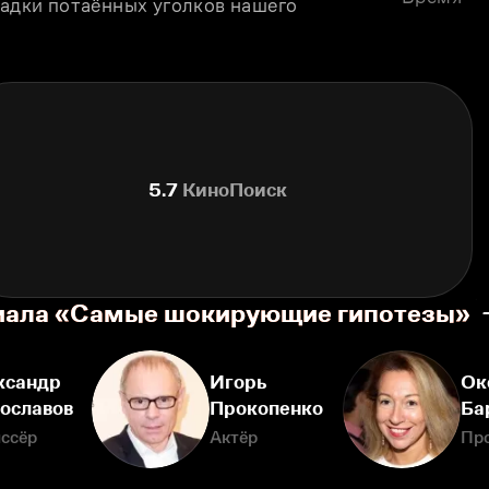
гадки потаённых уголков нашего 
5.7
КиноПоиск
риала «Самые шокирующие гипотезы»
ксандр
Игорь
Ок
ославов
Прокопенко
Ба
ссёр
Актёр
Пр