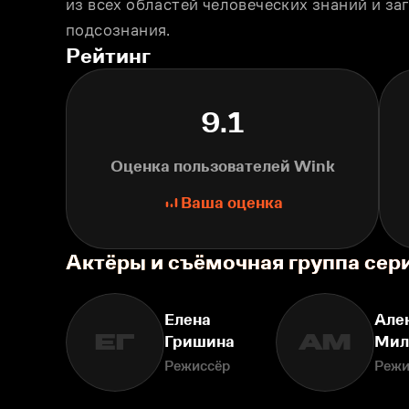
из всех областей человеческих знаний и за
подсознания.
Рейтинг
9.1
Оценка пользователей Wink
Ваша оценка
Актёры и съёмочная группа се
Елена
Але
ЕГ
АМ
Гришина
Мил
Режиссёр
Режи