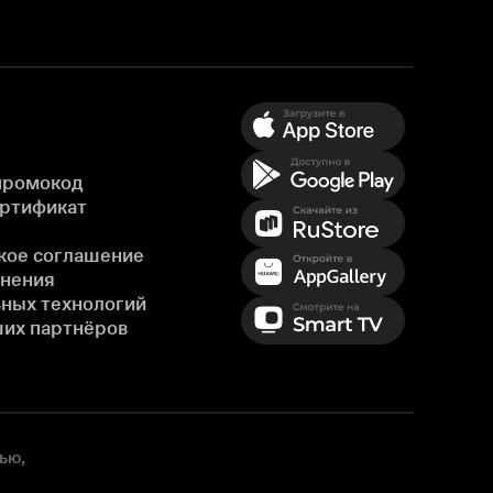
промокод
ертификат
кое соглашение
енения
ных технологий
ших партнёров
ью,