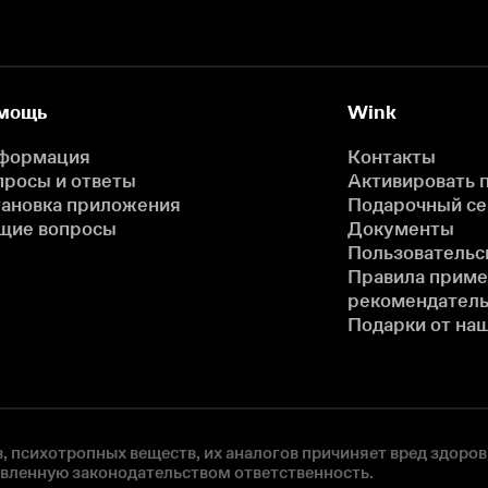
мощь
Wink
формация
Контакты
просы и ответы
Активировать 
тановка приложения
Подарочный с
щие вопросы
Документы
Пользовательс
Правила прим
рекомендатель
Подарки от на
, психотропных веществ, их аналогов причиняет вред здоров
овленную законодательством ответственность.