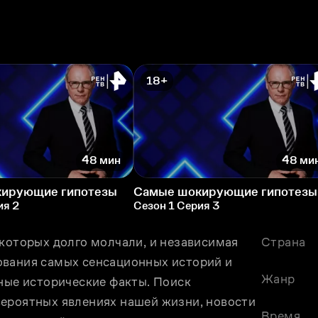
18+
48 мин
48 ми
ирующие гипотезы
Самые шокирующие гипотезы
ия 2
Сезон 1 Серия 3
которых долго молчали, и независимая 
Страна
вания самых сенсационных историй и 
Жанр
ные исторические факты. Поиск 
ероятных явлениях нашей жизни, новости 
Время