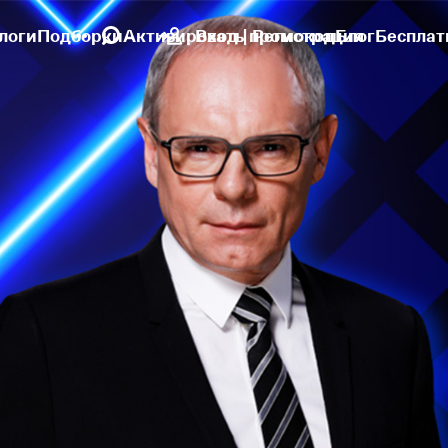
логи
Подборки
Активировать промокод
Вход | Регистрация
Блог
Бесплат