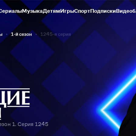
Сериалы
Музыка
Детям
Игры
Спорт
Подписки
Видеоб
ы
1-й сезон
1245-я серия
зон 1. Серия 1245