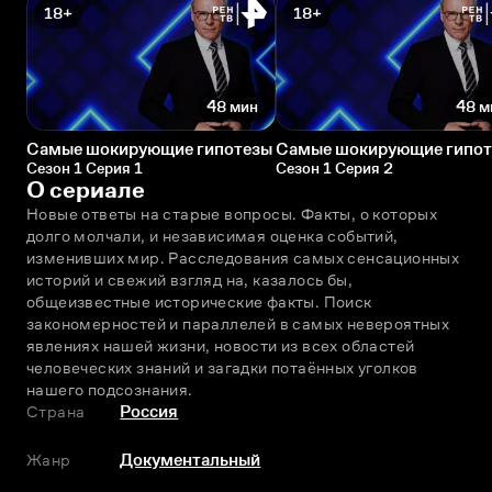
18+
18+
48 мин
48 м
Самые шокирующие гипотезы
Самые шокирующие гипо
Сезон 1 Серия 1
Сезон 1 Серия 2
О сериале
Новые ответы на старые вопросы. Факты, о которых 
долго молчали, и независимая оценка событий, 
изменивших мир. Расследования самых сенсационных 
историй и свежий взгляд на, казалось бы, 
общеизвестные исторические факты. Поиск 
закономерностей и параллелей в самых невероятных 
явлениях нашей жизни, новости из всех областей 
человеческих знаний и загадки потаённых уголков 
нашего подсознания.
Страна
Россия
Жанр
Документальный