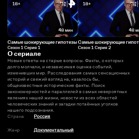
18+
18+
48 мин
48 м
Самые шокирующие гипотезы
Самые шокирующие гипо
Сезон 1 Серия 1
Сезон 1 Серия 2
О сериале
Новые ответы на старые вопросы. Факты, о которых 
долго молчали, и независимая оценка событий, 
изменивших мир. Расследования самых сенсационных 
историй и свежий взгляд на, казалось бы, 
общеизвестные исторические факты. Поиск 
закономерностей и параллелей в самых невероятных 
явлениях нашей жизни, новости из всех областей 
человеческих знаний и загадки потаённых уголков 
нашего подсознания.
Страна
Россия
Жанр
Документальный