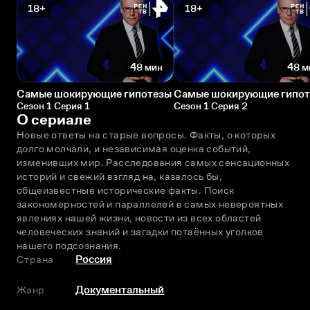
18+
18+
48 мин
48 м
Самые шокирующие гипотезы
Самые шокирующие гипо
Сезон 1 Серия 1
Сезон 1 Серия 2
О сериале
Новые ответы на старые вопросы. Факты, о которых 
долго молчали, и независимая оценка событий, 
изменивших мир. Расследования самых сенсационных 
историй и свежий взгляд на, казалось бы, 
общеизвестные исторические факты. Поиск 
закономерностей и параллелей в самых невероятных 
явлениях нашей жизни, новости из всех областей 
человеческих знаний и загадки потаённых уголков 
нашего подсознания.
Страна
Россия
Жанр
Документальный