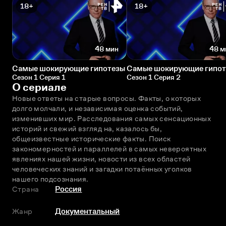
18+
18+
48 мин
48 м
Самые шокирующие гипотезы
Самые шокирующие гипо
Сезон 1 Серия 1
Сезон 1 Серия 2
О сериале
Новые ответы на старые вопросы. Факты, о которых 
долго молчали, и независимая оценка событий, 
изменивших мир. Расследования самых сенсационных 
историй и свежий взгляд на, казалось бы, 
общеизвестные исторические факты. Поиск 
закономерностей и параллелей в самых невероятных 
явлениях нашей жизни, новости из всех областей 
человеческих знаний и загадки потаённых уголков 
нашего подсознания.
Страна
Россия
Жанр
Документальный