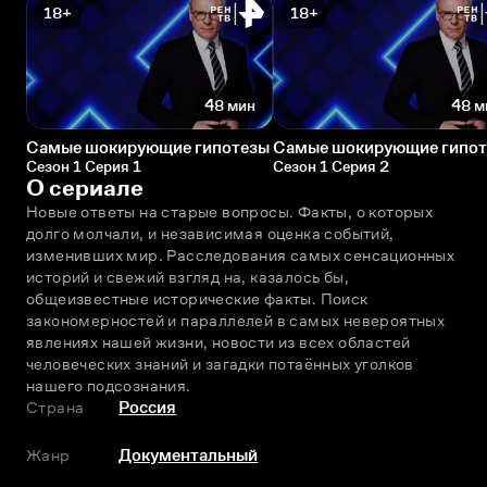
18+
18+
48 мин
48 м
Самые шокирующие гипотезы
Самые шокирующие гипо
Сезон 1 Серия 1
Сезон 1 Серия 2
О сериале
Новые ответы на старые вопросы. Факты, о которых 
долго молчали, и независимая оценка событий, 
изменивших мир. Расследования самых сенсационных 
историй и свежий взгляд на, казалось бы, 
общеизвестные исторические факты. Поиск 
закономерностей и параллелей в самых невероятных 
явлениях нашей жизни, новости из всех областей 
человеческих знаний и загадки потаённых уголков 
нашего подсознания.
Страна
Россия
Жанр
Документальный