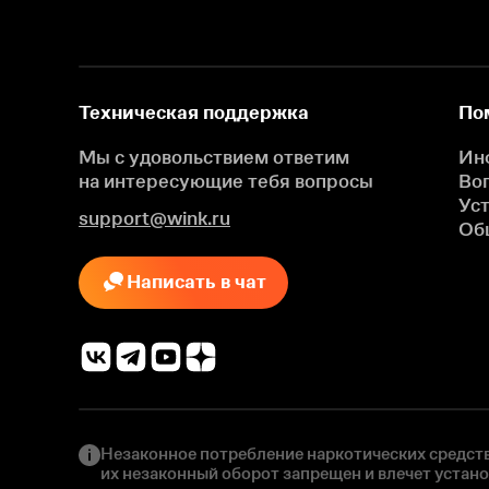
Техническая поддержка
По
Мы с удовольствием ответим
Ин
на интересующие
тебя вопросы
Во
Ус
support@wink.ru
Об
Написать в чат
Незаконное потребление наркотических средств
их незаконный оборот запрещен и влечет устан