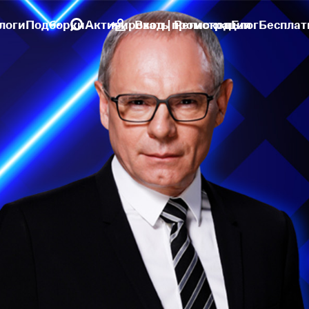
логи
Подборки
Активировать промокод
Вход | Регистрация
Блог
Бесплат