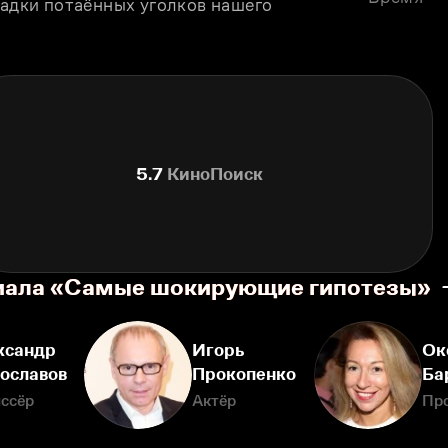
гадки потаённых уголков нашего 
5.7
КиноПоиск
риала «Самые шокирующие гипотезы»
ксандр
Игорь
Ок
ославов
Прокопенко
Ба
ссёр
Актёр
Пр