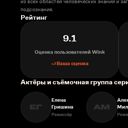
из всех областей человеческих знаний и за
подсознания.
Рейтинг
9.1
Оценка пользователей Wink
Ваша оценка
Актёры и съёмочная группа се
Елена
Але
ЕГ
АМ
Гришина
Мил
Режиссёр
Режи