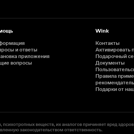
мощь
Wink
формация
Контакты
просы и ответы
Активировать 
тановка приложения
Подарочный с
щие вопросы
Документы
Пользовательс
Правила прим
рекомендатель
Подарки от на
, психотропных веществ, их аналогов причиняет вред здоров
овленную законодательством ответственность.