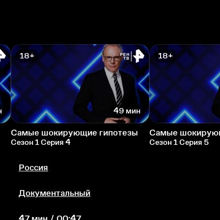
18+
18+
н
49 мин
Самые шокирующие гипотезы
Самые шокирую
Сезон 1 Серия 4
Сезон 1 Серия 5
Россия
Документальный
47 мин / 00:47