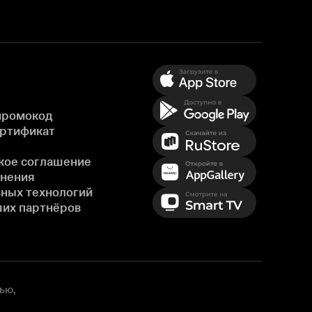
промокод
ертификат
кое соглашение
енения
ных технологий
ших партнёров
ью,