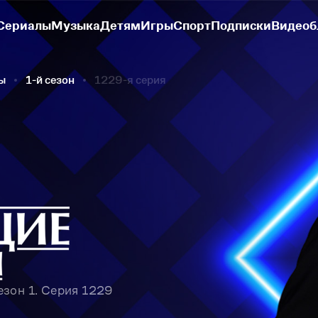
Сериалы
Музыка
Детям
Игры
Спорт
Подписки
Видеоб
ы
1-й сезон
1229-я серия
зон 1. Серия 1229