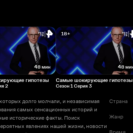
18+
48 мин
48 ми
ирующие гипотезы
Самые шокирующие гипотезы
ия 2
Сезон 1 Серия 3
которых долго молчали, и независимая 
Страна
вания самых сенсационных историй и 
Жанр
ные исторические факты. Поиск 
ероятных явлениях нашей жизни, новости 
Время