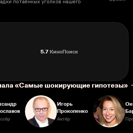
гадки потаённых уголков нашего 
5.7
КиноПоиск
риала «Самые шокирующие гипотезы»
ксандр
Игорь
Ок
ославов
Прокопенко
Ба
ссёр
Актёр
Пр