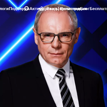
логи
Подборки
Активировать промокод
Вход | Регистрация
Блог
Бесплат