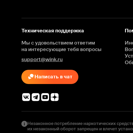
Техническая поддержка
По
Мы с удовольствием ответим
Ин
на интересующие
тебя вопросы
Во
Ус
support@wink.ru
Об
Написать в чат
Незаконное потребление наркотических средств
их незаконный оборот запрещен и влечет устан