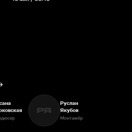
сана
Руслан
РЯ
рковская
Якубов
одюсер
Монтажёр