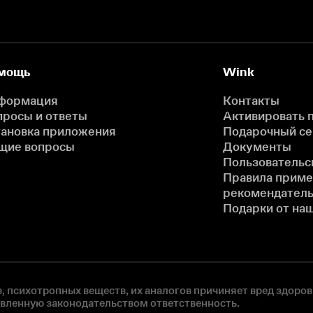
мощь
Wink
формация
Контакты
просы и ответы
Активировать 
тановка приложения
Подарочный с
щие вопросы
Документы
Пользовательс
Правила прим
рекомендатель
Подарки от на
, психотропных веществ, их аналогов причиняет вред здоров
овленную законодательством ответственность.