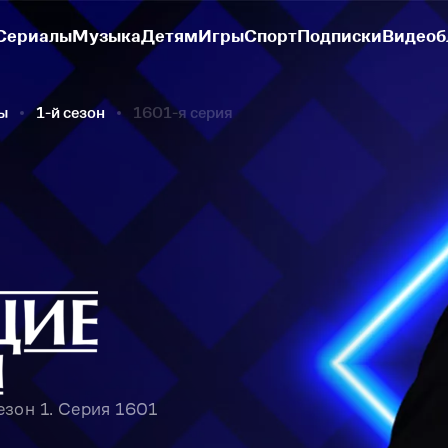
Сериалы
Музыка
Детям
Игры
Спорт
Подписки
Видеоб
ы
1-й сезон
1601-я серия
зон 1. Серия 1601