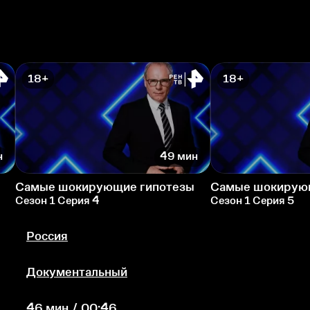
18+
18+
н
49 мин
Самые шокирующие гипотезы
Самые шокирую
Сезон 1 Серия 4
Сезон 1 Серия 5
Россия
Документальный
46 мин / 00:46