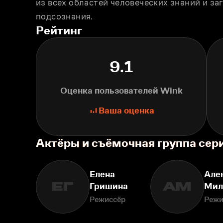
из всех областей человеческих знаний и за
подсознания.
Рейтинг
9.1
Оценка пользователей Wink
Ваша оценка
Актёры и съёмочная группа се
Елена
Але
ЕГ
АМ
Гришина
Мил
Режиссёр
Режи