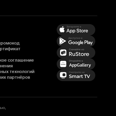
промокод
ертификат
кое соглашение
енения
ных технологий
ших партнёров
ью,