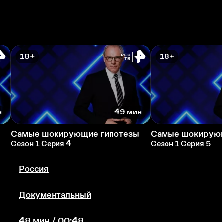
18+
18+
н
49 мин
Самые шокирующие гипотезы
Самые шокирую
Сезон 1 Серия 4
Сезон 1 Серия 5
Россия
Документальный
48 мин / 00:48