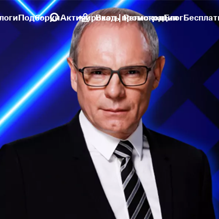
логи
Подборки
Активировать промокод
Вход | Регистрация
Блог
Бесплат