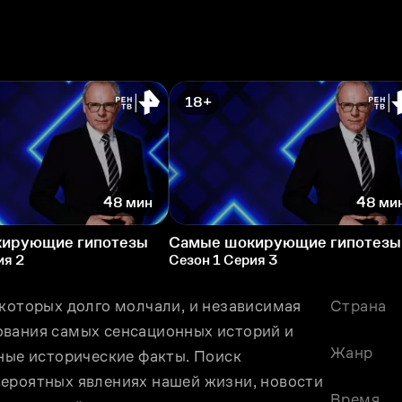
18+
48 мин
48 ми
ирующие гипотезы
Самые шокирующие гипотезы
ия 2
Сезон 1 Серия 3
которых долго молчали, и независимая 
Страна
вания самых сенсационных историй и 
Жанр
ные исторические факты. Поиск 
ероятных явлениях нашей жизни, новости 
Время