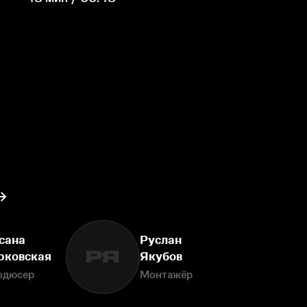
сана
Руслан
РЯ
рковская
Якубов
одюсер
Монтажёр