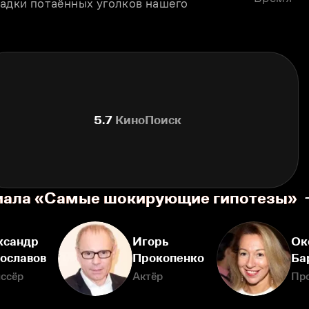
гадки потаённых уголков нашего 
5.7
КиноПоиск
риала «Самые шокирующие гипотезы»
ксандр
Игорь
Ок
ославов
Прокопенко
Ба
ссёр
Актёр
Пр