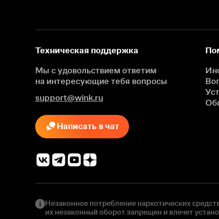
Техническая поддержка
По
Мы с удовольствием ответим
Ин
на интересующие
тебя вопросы
Во
Ус
support@wink.ru
Об
Написать в чат
Незаконное потребление наркотических средств
их незаконный оборот запрещен и влечет устан