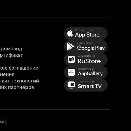
промокод
ертификат
кое соглашение
енения
ных технологий
ших партнёров
ью,