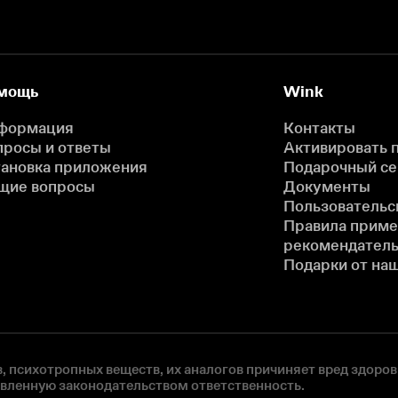
мощь
Wink
формация
Контакты
просы и ответы
Активировать 
тановка приложения
Подарочный с
щие вопросы
Документы
Пользовательс
Правила прим
рекомендатель
Подарки от на
, психотропных веществ, их аналогов причиняет вред здоров
овленную законодательством ответственность.