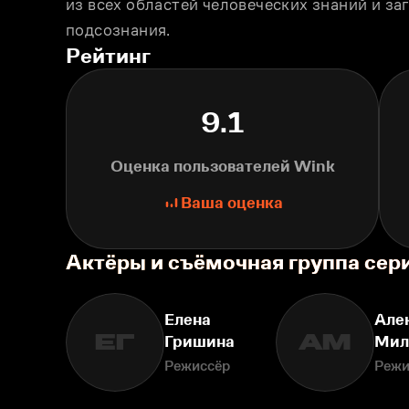
из всех областей человеческих знаний и за
подсознания.
Рейтинг
9.1
Оценка пользователей Wink
Ваша оценка
Актёры и съёмочная группа се
Елена
Але
ЕГ
АМ
Гришина
Мил
Режиссёр
Режи