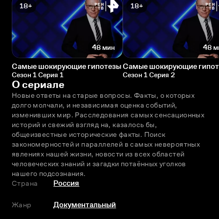
18+
18+
48 мин
48 м
Самые шокирующие гипотезы
Самые шокирующие гипо
Сезон 1 Серия 1
Сезон 1 Серия 2
О сериале
Новые ответы на старые вопросы. Факты, о которых 
долго молчали, и независимая оценка событий, 
изменивших мир. Расследования самых сенсационных 
историй и свежий взгляд на, казалось бы, 
общеизвестные исторические факты. Поиск 
закономерностей и параллелей в самых невероятных 
явлениях нашей жизни, новости из всех областей 
человеческих знаний и загадки потаённых уголков 
нашего подсознания.
Страна
Россия
Жанр
Документальный