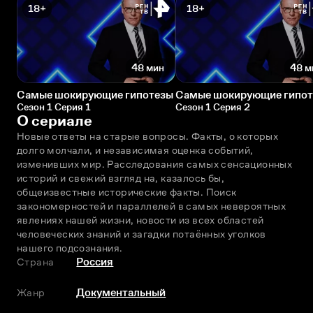
18+
18+
48 мин
48 м
Самые шокирующие гипотезы
Самые шокирующие гипо
Сезон 1 Серия 1
Сезон 1 Серия 2
О сериале
Новые ответы на старые вопросы. Факты, о которых 
долго молчали, и независимая оценка событий, 
изменивших мир. Расследования самых сенсационных 
историй и свежий взгляд на, казалось бы, 
общеизвестные исторические факты. Поиск 
закономерностей и параллелей в самых невероятных 
явлениях нашей жизни, новости из всех областей 
человеческих знаний и загадки потаённых уголков 
нашего подсознания.
Страна
Россия
Жанр
Документальный