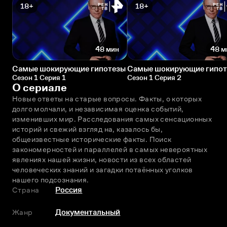
18+
18+
48 мин
48 м
Самые шокирующие гипотезы
Самые шокирующие гипо
Сезон 1 Серия 1
Сезон 1 Серия 2
О сериале
Новые ответы на старые вопросы. Факты, о которых 
долго молчали, и независимая оценка событий, 
изменивших мир. Расследования самых сенсационных 
историй и свежий взгляд на, казалось бы, 
общеизвестные исторические факты. Поиск 
закономерностей и параллелей в самых невероятных 
явлениях нашей жизни, новости из всех областей 
человеческих знаний и загадки потаённых уголков 
нашего подсознания.
Страна
Россия
Жанр
Документальный