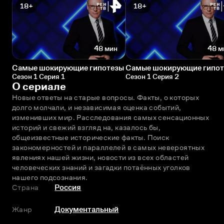
18+
18+
48 мин
48 м
Самые шокирующие гипотезы
Самые шокирующие гипо
Сезон 1 Серия 1
Сезон 1 Серия 2
О сериале
Новые ответы на старые вопросы. Факты, о которых 
долго молчали, и независимая оценка событий, 
изменивших мир. Расследования самых сенсационных 
историй и свежий взгляд на, казалось бы, 
общеизвестные исторические факты. Поиск 
закономерностей и параллелей в самых невероятных 
явлениях нашей жизни, новости из всех областей 
человеческих знаний и загадки потаённых уголков 
нашего подсознания.
Страна
Россия
Жанр
Документальный