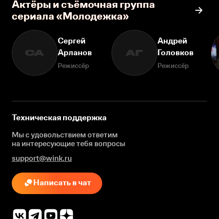
Актёры и съёмочная группа
сериала «Молодежка»
Сергей
Андрей
Арланов
Головков
СА
АГ
Режиссёр
Режиссёр
Техническая поддержка
Мы с удовольствием ответим
на интересующие
тебя вопросы
support@wink.ru
Написать в чат