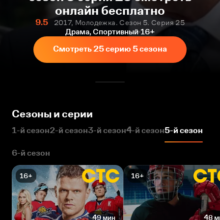
онлайн бесплатно
9.5
2017, Молодежка. Сезон 5. Серия 25
Драма, Спортивный
16+
Смотреть 25 серию 5 сезона
Сезоны и серии
1-й сезон
2-й сезон
3-й сезон
4-й сезон
5-й сезон
6-й сезон
16+
16+
49 мин
48 м