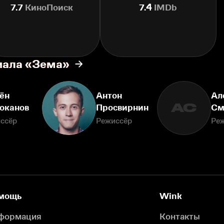
7.7
КиноПоиск
7.4
IMDb
иала «Зема»
ён
Антон
Ал
АС
оканов
Просвирнин
См
ссёр
Режиссёр
Ре
мощь
Wink
формация
Контакты