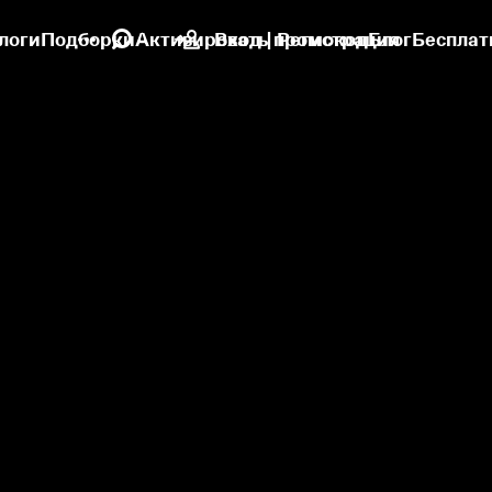
логи
Подборки
Активировать промокод
Вход | Регистрация
Блог
Бесплат