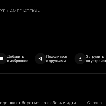
TART + AMEDIATEKA»
Добавить
Поделиться
Загрузить
в избранное
с друзьями
на устройс
должают бороться за любовь и идти 
Страна