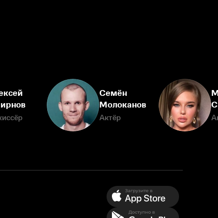
ексей
Семён
М
ирнов
Молоканов
С
жиссёр
Актёр
А