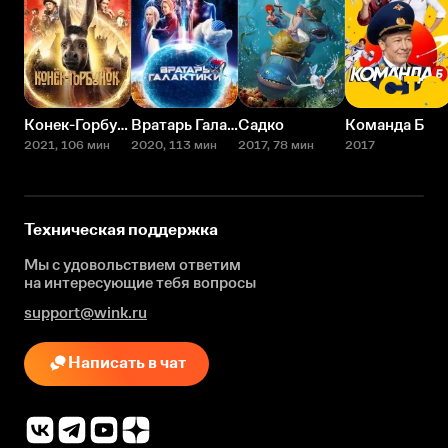
Конек-Горбунок
Вратарь Галактики
Садко
Команда Б
2021
, 106 мин
2020
, 113 мин
2017
, 78 мин
2017
Техническая поддержка
Мы с удовольствием ответим
на интересующие
тебя вопросы
support@wink.ru
Написать в чат