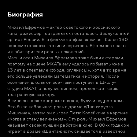
Биография
Михаил Ефремов – актер советского и российского 
кино, режиссер театральных постановок. Заслуженный 
артист России. Его фильмография включает более 180 
полнометражных картин и сериалов. Ефремова знают 
и любят зрители разных поколений.

Мать и отец Михаила Ефремова тоже были актерами, 
поэтому на сцене МХАТа ему удалось побывать уже в 
13 лет в спектакле «Уходя, оглянись!», хотя в то время 
его больше увлекали математика и история. После 
окончания школы он все-таки поступает в Школу-
студию МХАТ, а получив диплом, продолжает свою 
театральную карьеру.

В кино он также впервые снялся, будучи подростком. 
Это была небольшая роль в драме «Дни хирурга 
Мишкина», затем он сыграл Петю Копейкина в картине 
«Когда я стану великаном». Эту роль Михаил Ефремов 
называет своей лучшей работой в кино. В 80-х годах он 
играет в драме «Шантажист», снимается в известной 