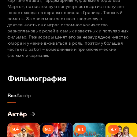
картине «Виват, гардемарины!», фильме «Королева 
Марго», но настоящую популярность артист получает 
после выхода на экраны сериала «Граница. Таежный 
роман». За свою многолетнюю творческую 
деятельность он сыграл огромное количество 
разноплановых ролей в самых известных и популярных 
фильмах. Режиссеры ценят его за незаурядное чувство 
юмора и умение вживаться в роль, поэтому большая 
часть его работ – комедийные и приключенческие 
фильмы и сериалы.
Фильмография
Все
Актёр
Актёр
9.4
9.1
9.1
8.7