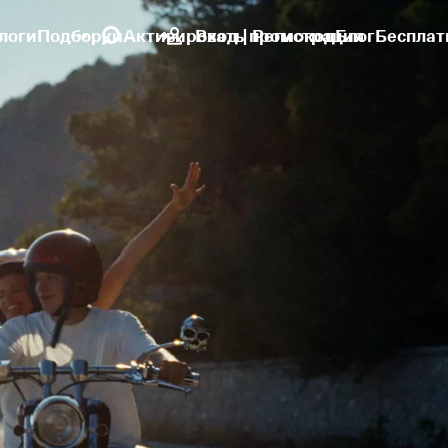
логи
Подборки
Активировать промокод
Вход | Регистрация
Блог
Бесплат