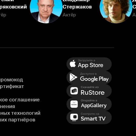
ряковский
Стержаков
С
тёр
Актёр
А
промокод
ертификат
кое соглашение
енения
ных технологий
ших партнёров