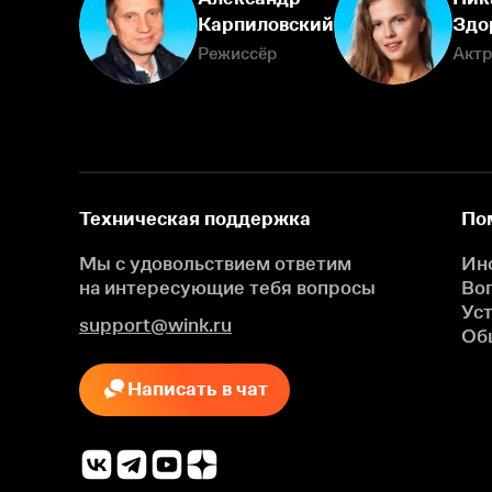
Карпиловский
Здо
Режиссёр
Актр
Техническая поддержка
По
Мы с удовольствием ответим
Ин
на интересующие
тебя вопросы
Во
Ус
support@wink.ru
Об
Написать в чат