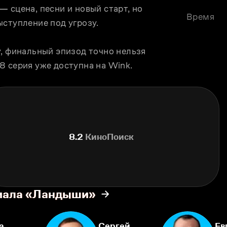
 сцена, песни и новый старт, но 
Время
ыступление под угрозу.
, финальный эпизод точно нельзя 
8 серия уже доступна на Wink.
8.2
КиноПоиск
риала «Ландыши»
а
Сергей
Ев