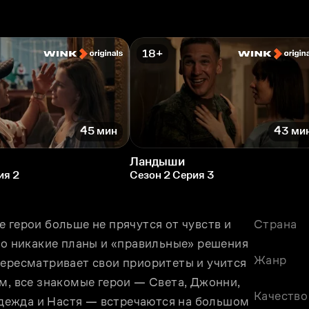
18+
45 мин
43 ми
Ландыши
ия 2
Сезон 2 Серия 3
 герои больше не прячутся от чувств и 
Страна
то никакие планы и «правильные» решения 
Жанр
ересматривает свои приоритеты и учится 
м, все знакомые герои — Света, Джонни, 
Качество
ежда и Настя — встречаются на большом 