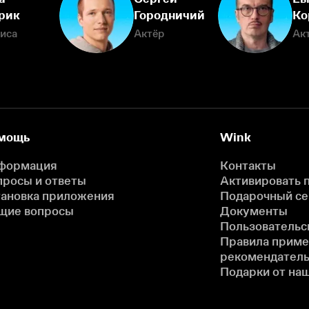
рик
Городничий
Ко
иса
Актёр
Ак
мощь
Wink
формация
Контакты
просы и ответы
Активировать 
тановка приложения
Подарочный с
щие вопросы
Документы
Пользовательс
Правила прим
рекомендатель
Подарки от на