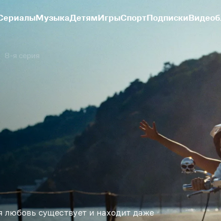
Сериалы
Музыка
Детям
Игры
Спорт
Подписки
Видеоб
8-я серия
я любовь существует и находит даже 