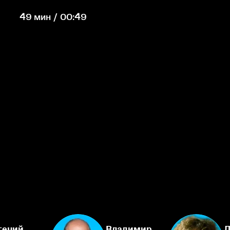
49 мин / 00:49
гений
Владимир
Д