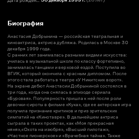
Дата рождения
Биография
Анастасия Добрынина — российская театральная и 
киноактриса, актриса дубляжа. Родилась в Москве 30 
декабря 1999 года.

С ранних лет занималась разными видами искусства: 
училась в музыкальной школе по классу фортепиано, 
занималась танцами и верховой ездой. Поступила во 
ВГИК, который окончила с красным дипломом. После 
этого стала работать в театре «У Никитских ворот».

На экране дебют Анастасии Добрыниной состоялся в 
три года, когда она снялась в эпизоде сериала 
«Буровая». Популярность пришла к ней после роли 
девочки-сироты в фильме «Кука», где ее актерская игра 
получила признание критиков и приз зрительских 
симпатий на «Кинотавре». В дальнейшем актриса 
сыграла в таких проектах, как «Моя прекрасная 
няня»,«Охота на изюбря», «Высший пилотаж», 
«Частное пионерское» и «Врачебная тайна». Также 