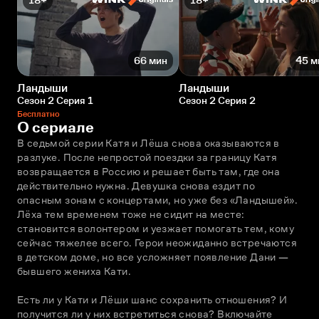
18+
18+
66 мин
45 м
Ландыши
Ландыши
Сезон 2 Серия 1
Сезон 2 Серия 2
Бесплатно
О сериале
В седьмой серии Катя и Лёша снова оказываются в 
разлуке. После непростой поездки за границу Катя 
возвращается в Россию и решает быть там, где она 
действительно нужна. Девушка снова ездит по 
опасным зонам с концертами, но уже без «Ландышей». 
Лёха тем временем тоже не сидит на месте: 
становится волонтером и уезжает помогать тем, кому 
сейчас тяжелее всего. Герои неожиданно встречаются 
в детском доме, но все усложняет появление Дани — 
бывшего жениха Кати.
Есть ли у Кати и Лёши шанс сохранить отношения? И 
получится ли у них встретиться снова? Включайте 