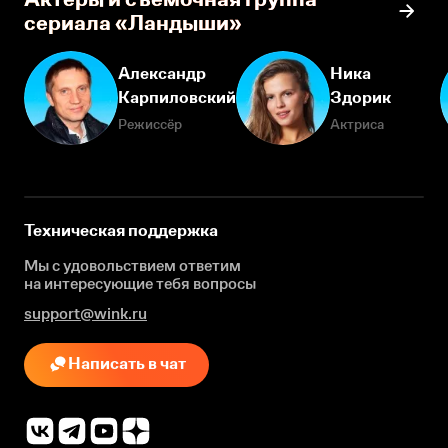
сериала «Ландыши»
Александр
Ника
Карпиловский
Здорик
Режиссёр
Актриса
Техническая поддержка
Мы с удовольствием ответим
на интересующие
тебя вопросы
support@wink.ru
Написать в чат