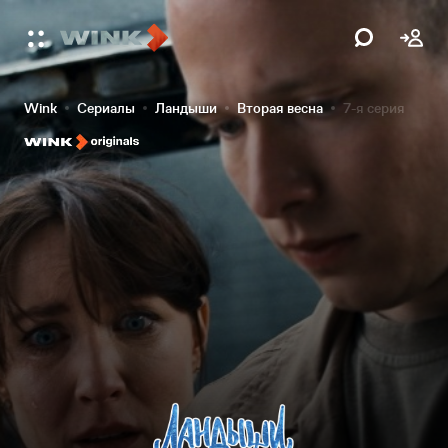
Wink
Сериалы
Ландыши
Вторая весна
7-я серия