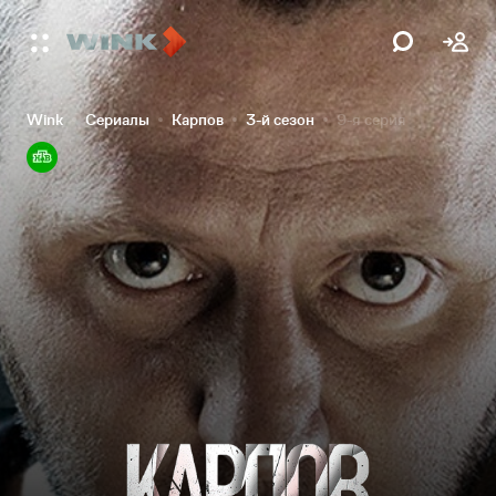
Wink
Сериалы
Карпов
3-й сезон
9-я серия