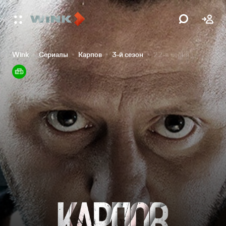
Wink
Сериалы
Карпов
3-й сезон
22-я серия