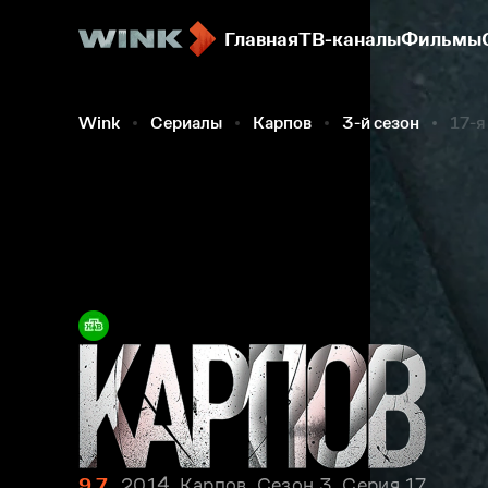
Главная
ТВ-каналы
Фильмы
Wink
Сериалы
Карпов
3-й сезон
17-я
9.7
2014, Карпов. Сезон 3. Серия 17