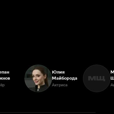
епан
Юлия
М
МЩ
жнов
Майборода
Щ
тёр
Актриса
А