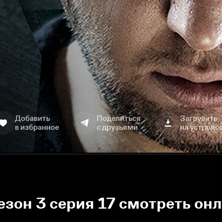
Добавить
Поделиться
Загрузить
в избранное
с друзьями
на устройс
езон 3 серия 17 смотреть он