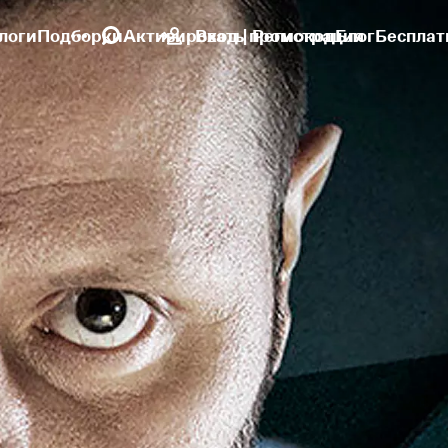
логи
Подборки
Активировать промокод
Вход | Регистрация
Блог
Бесплат