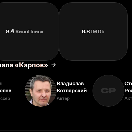
8.4
КиноПоиск
6.8
IMDb
иала «Карпов»
н
Владислав
Ст
СР
олев
Котлярский
Ро
ссёр
Актёр
Ак