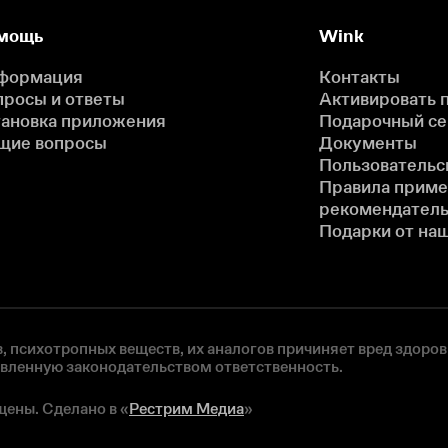
мощь
Wink
формация
Контакты
просы и ответы
Активировать 
тановка приложения
Подарочный с
щие вопросы
Документы
Пользовательс
Правила прим
рекомендатель
Подарки от на
, психотропных веществ, их аналогов причиняет вред здоров
овленную законодательством ответственность.
щены. Сделано в «
Рестрим Медиа
»