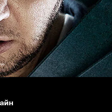
тво
лайн