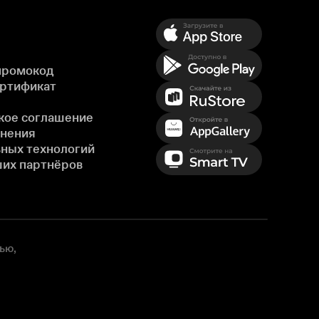
промокод
ертификат
кое соглашение
енения
ных технологий
ших партнёров
ью,