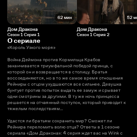
62 мин
52 м
Дом Дракона
Дом Дракона
Сезон 1 Серия 1
Сезон 1 Серия 2
О сериале
«Король Узкого моря» 
Война Деймона против Кормильца Крабов 
заканчивается триумфальной победой принца, с 
которой он и возвращается в столицу. Братья 
воссоединяются, но в то же самое время отношения 
Рейниры с отцом ухудшаются все сильнее. Девушка 
бунтует против попыток выдать ее замуж и срывает 
одни смотрины за другими. В ту же ночь принцесса 
решается на отчаянный поступок, который приводит к 
тяжелым последствиям… 
Удастся ли братьям сохранить мир? Сможет ли 
Рейнира переломить волю отца? Ответы в 1 сезоне 
сериала «Дом Дракона»: 4 серия ждет вас на Wink с 