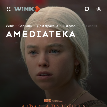
Wink
Сериалы
Дом Дракона
1-й сезон
4-я серия