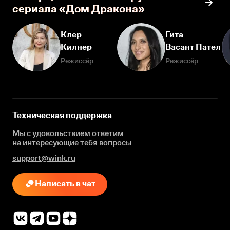
сериала «Дом Дракона»
Клер
Гита
Килнер
Васант Пател
Режиссёр
Режиссёр
Техническая поддержка
Мы с удовольствием ответим
на интересующие
тебя вопросы
support@wink.ru
Написать в чат