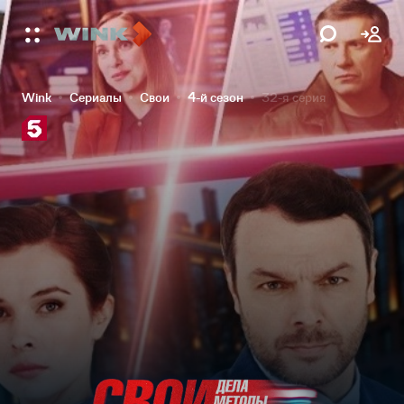
Wink
Сериалы
Свои
4-й сезон
32-я серия