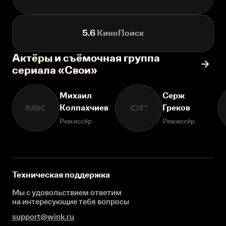
5.6
КиноПоиск
Актёры и съёмочная группа
сериала «Свои»
Михаил
Серж
Колпахчиев
Греков
МК
СГ
Режиссёр
Режиссёр
Техническая поддержка
Мы с удовольствием ответим
на интересующие
тебя вопросы
support@wink.ru