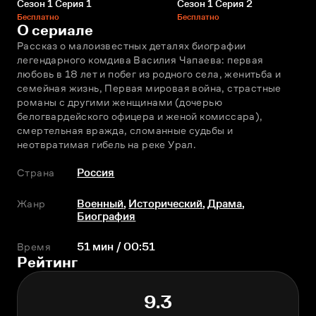
Сезон 1 Серия 1
Сезон 1 Серия 2
Бесплатно
Бесплатно
О сериале
Рассказ о малоизвестных деталях биографии 
легендарного комдива Василия Чапаева: первая 
любовь в 18 лет и побег из родного села, женитьба и 
семейная жизнь, Первая мировая война, страстные 
романы с другими женщинами (дочерью 
белогвардейского офицера и женой комиссара), 
смертельная вражда, сломанные судьбы и 
неотвратимая гибель на реке Урал.
Страна
Россия
Жанр
Военный
,
Исторический
,
Драма
,
Биография
Время
51 мин / 00:51
Рейтинг
9.3