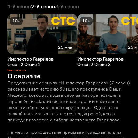
1-й сезон
2-й сезон
3-й сезон
18+
18+
25 мин
25 м
Инспектор Гаврилов
Инспектор Гаврилов
Сезон 2 Серия 1
Сезон 2 Серия 2
Бесплатно
О сериале
Продолжение сериала «Инспектор Гаврилов» (2 сезон) 
рассказывает историю бывшего преступника Саши 
Медного, который, выдав себя за майора полиции в 
городе Усть-Шахтинск, вжился в роль и даже завел 
семью и обрел уважение окружающих. Однако его 
спокойная жизнь оказывается под угрозой, когда 
приходит известие о гибели настоящего Гаврилова.
На место происшествия прибывает следователь из 