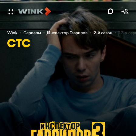
Wink
Сериалы
Инспектор Гаврилов
2-й сезон
13-я сер