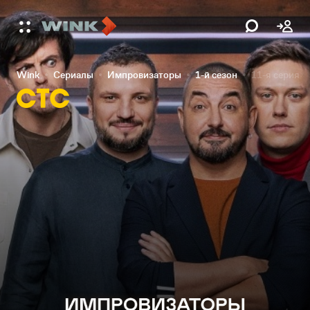
Wink
Сериалы
Импровизаторы
1-й сезон
11-я серия