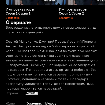
48 мин
48 м
Импровизаторы
Импровизаторы
Сезон 1 Серия 1
Сезон 1 Серия 2
Бесплатно
Бесплатно
О сериале
Возвращение легендарного шоу в новом формате, где 
шутят не по сценарию.
Сергей Матвиенко, Дмитрий Позов, Арсений Попов и 
Антон Шастун снова идут в бой и заряжают зрителей 
хорошим настроением! В каждом выпуске принимают 
участие четыре основных актера и приглашенные 
звезды, на плечи которых ложится ответственное дело 
— подготовить неожиданное задание и наслаждаться 
процессом. По правилам игры, артисты работают без 
подготовки и не пользуются заранее прописанными 
шутками, попадаясь на уловки гостей. Благодаря 
экспромту миниатюры получаются неповторимыми, 
поэтому юмор льется через край.
Страна
Россия
Жанр
Комедия
,
ТВ-шоу