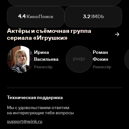
4.4
КиноПоиск
3.2
IMDb
Актёры и съёмочная группа
сериала «Игрушки»
Ирина
Роман
Васильева
Фокин
РФ
Режиссёр
Режиссёр
Техническая поддержка
Мы с удовольствием ответим
на интересующие
тебя вопросы
support@wink.ru