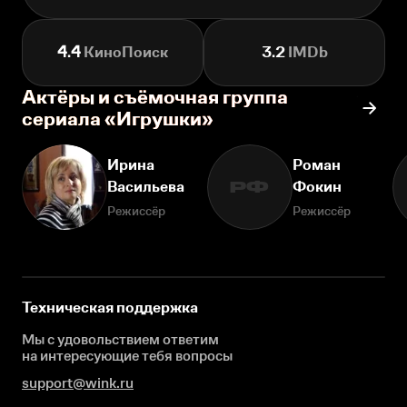
4.4
КиноПоиск
3.2
IMDb
Актёры и съёмочная группа
сериала «Игрушки»
Ирина
Роман
Васильева
Фокин
РФ
Режиссёр
Режиссёр
Техническая поддержка
Мы с удовольствием ответим
на интересующие
тебя вопросы
support@wink.ru