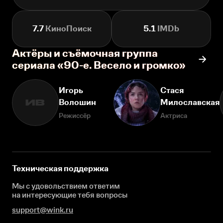
7.7
КиноПоиск
5.1
IMDb
Актёры и съёмочная группа
сериала «90-е. Весело и громко»
Игорь
Стася
Волошин
Милославская
ИВ
Режиссёр
Актриса
Техническая поддержка
Мы с удовольствием ответим
на интересующие
тебя вопросы
support@wink.ru