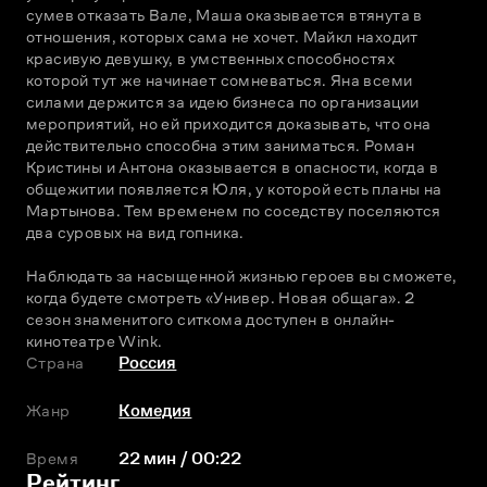
сумев отказать Вале, Маша оказывается втянута в 
отношения, которых сама не хочет. Майкл находит 
красивую девушку, в умственных способностях 
которой тут же начинает сомневаться. Яна всеми 
силами держится за идею бизнеса по организации 
мероприятий, но ей приходится доказывать, что она 
действительно способна этим заниматься. Роман 
Кристины и Антона оказывается в опасности, когда в 
общежитии появляется Юля, у которой есть планы на 
Мартынова. Тем временем по соседству поселяются 
два суровых на вид гопника.
Наблюдать за насыщенной жизнью героев вы сможете, 
когда будете смотреть «Универ. Новая общага». 2 
сезон знаменитого ситкома доступен в онлайн-
кинотеатре Wink.
Страна
Россия
Жанр
Комедия
Время
22 мин / 00:22
Рейтинг