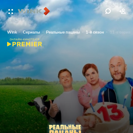
Wink
Сериалы
Реальные пацаны
1-й сезон
11-я серия