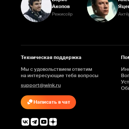
Акопов
Яце
Режиссёр
Актё
Техническая поддержка
По
Мы с удовольствием ответим
Ин
на интересующие
тебя вопросы
Во
Ус
support@wink.ru
Об
Написать в чат