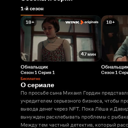
1-й сезон
18+
18+
47 мин
Обнальщик
Обнальщи
Сезон 1 Серия 1
Сезон 1 Сер
Бесплатно
О сериале
По просьбе сына Михаил Гордин представл
учредителем серьезного бизнеса, чтобы пр
вывода денег через NFT. Пока Лёша и Давид
вынужден расхлебывать проблемы с рыбака
Между тем частный детектив, который расс