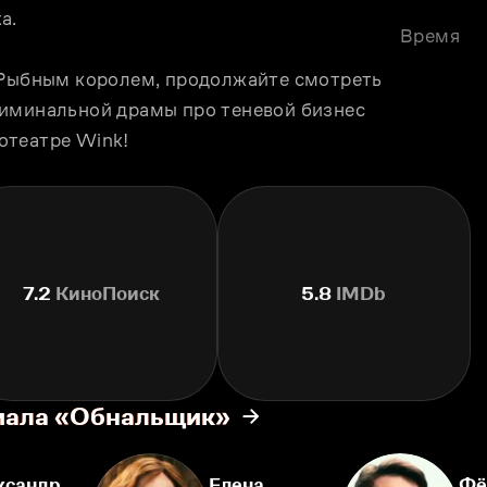
а.
Время
 Рыбным королем, продолжайте смотреть 
иминальной драмы про теневой бизнес 
отеатре Wink!
7.2
КиноПоиск
5.8
IMDb
риала «Обнальщик»
ксандр
Елена
Фё