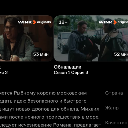
18+
53 мин
52 ми
к
Обнальщик
ия 2
Сезон 1 Серия 3
яется Рыбному королю московским 
Страна
одать идею безопасного и быстрого 
Жанр
 ищут новых дропов для обнала, Михаил 
ми после ночного происшествия в море. 
Качество
ледует исчезновение Романа, предлагает 