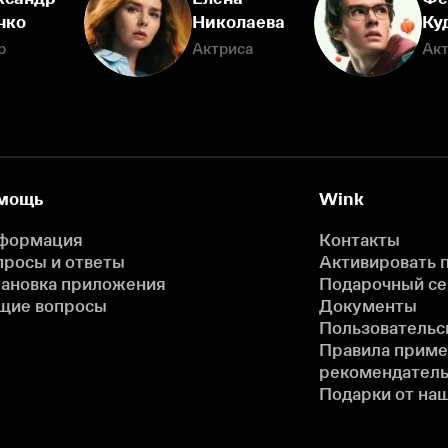
нко
Николаева
Ку
р
Актриса
Ак
мощь
Wink
формация
Контакты
просы и ответы
Активировать 
тановка приложения
Подарочный с
щие вопросы
Документы
Пользовательс
Правила прим
рекомендатель
Подарки от на