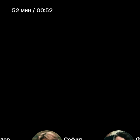
52 мин / 00:52
дор
София
Ф