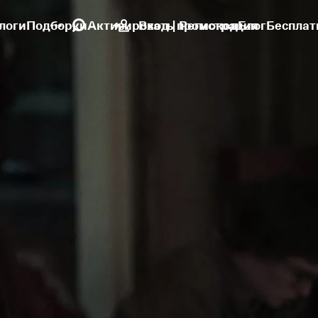
логи
Подборки
Активировать промокод
Вход | Регистрация
Блог
Бесплат