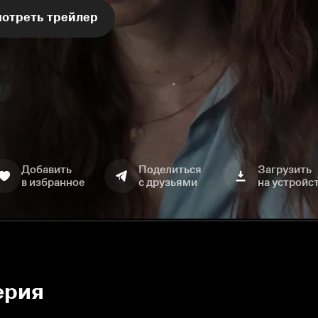
отреть трейлер
Добавить
Поделиться
Загрузить
в избранное
с друзьями
на устройс
ерия