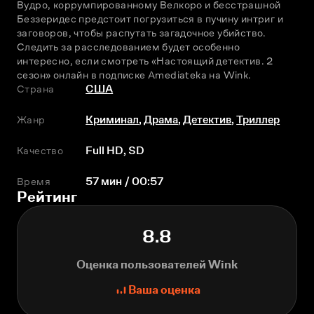
Вудро, коррумпированному Велкоро и бесстрашной 
Беззеридес предстоит погрузиться в пучину интриг и 
заговоров, чтобы распутать загадочное убийство. 
Следить за расследованием будет особенно 
интересно, если смотреть «Настоящий детектив. 2 
сезон» онлайн в подписке Amediateka на Wink.
Страна
США
Жанр
Криминал
,
Драма
,
Детектив
,
Триллер
Качество
Full HD, SD
Время
57 мин / 00:57
Рейтинг
8.8
Оценка пользователей Wink
Ваша оценка