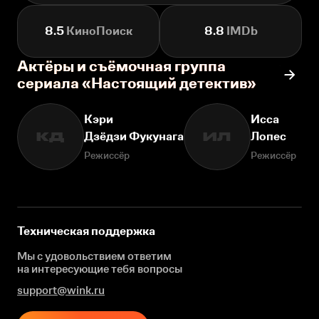
8.5
КиноПоиск
8.8
IMDb
Актёры и съёмочная группа
сериала «Настоящий детектив»
Кэри
Исса
Дзёдзи Фукунага
Лопес
КД
ИЛ
Режиссёр
Режиссёр
Техническая поддержка
Мы с удовольствием ответим
на интересующие
тебя вопросы
support@wink.ru