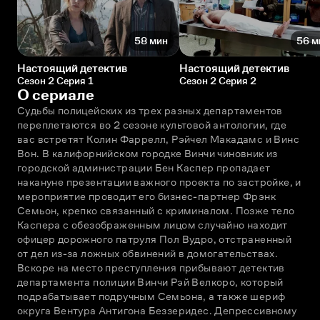
58 мин
56 м
Настоящий детектив
Настоящий детектив
Сезон 2 Серия 1
Сезон 2 Серия 2
О сериале
Судьбы полицейских из трех разных департаментов 
переплетаются во 2 сезоне культовой антологии, где 
вас встретят Колин Фаррелл, Рэйчел Макадамс и Винс 
Вон. В калифорнийском городке Винчи чиновник из 
городской администрации Бен Каспер пропадает 
накануне презентации важного проекта по застройке, и 
мероприятие проводит его бизнес-партнер Фрэнк 
Семьон, крепко связанный с криминалом. Позже тело 
Каспера с обезображенным лицом случайно находит 
офицер дорожного патруля Пол Вудро, отстраненный 
от дел из-за ложных обвинений в домогательствах. 
Вскоре на место преступления прибывают детектив 
департамента полиции Винчи Рэй Велкоро, который 
подрабатывает подручным Семьона, а также шериф 
округа Вентура Антигона Беззеридес. Депрессивному 