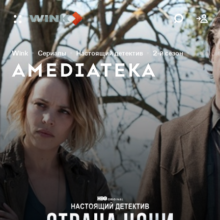
Wink
Сериалы
Настоящий детектив
2-й сезон
1-я сер