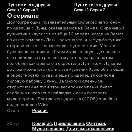
Лунтик и его друзья
Лунтик и его друзья
Сезон 1 Серия 1
Сезон 1 Серия 2
О сериале
Долгоиграющий познавательный мультсериал о юном 
пришельце с Луны, оказавшемся на Земле. Сиреневый 
пушистик вылупился из яйца 12 апреля, когда на Земле 
принято отмечать День космонавтики, и судьба тут же 
отправила его в космическое путешествие. Малыш 
буквально свалился с Луны и упал в пруд, где сначала 
его приняли за страшного жука-плавунца, а потом 
полюбили как родного и окрестили Лунтиком. Лучшим 
другом мохнатого гостя стал кузнечик Кузя, обитающий 
в окрестностях пруда, а еще пришелец влюбился в 
лиловую бабочку Элину. За многочисленными 
открытиями на пути этой веселой компании будет 
особенно интересно наблюдать, если смотреть 
мультсериал «Лунтик и его друзья» (2006) онлайн в 
видеосервисе Wink.
Страна
Россия
Жанр
Комедия
,
Приключения
,
Фэнтези
,
Мультсериалы
,
Для самых маленьких