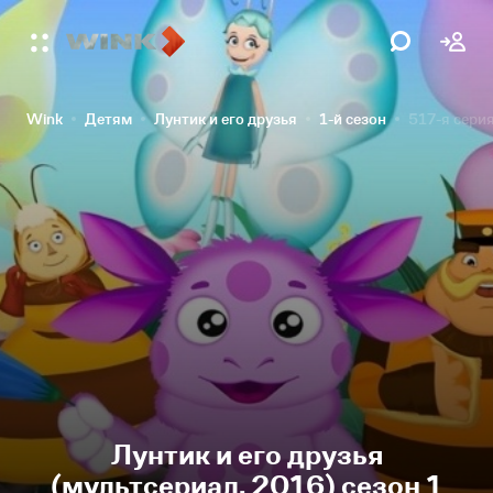
Wink
Детям
Лунтик и его друзья
1-й сезон
517-я сери
Лунтик и его друзья
(мультсериал, 2016) сезон 1