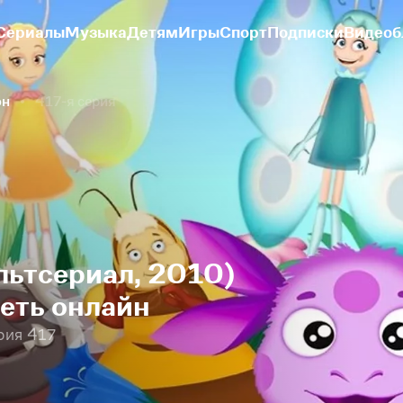
Сериалы
Музыка
Детям
Игры
Спорт
Подписки
Видеоб
он
417-я серия
льтсериал, 2010)
реть онлайн
рия 417