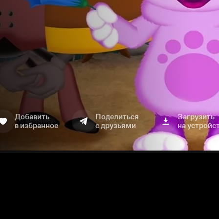
Добавить
Поделиться
Загрузить
в избранное
с друзьями
на устройс