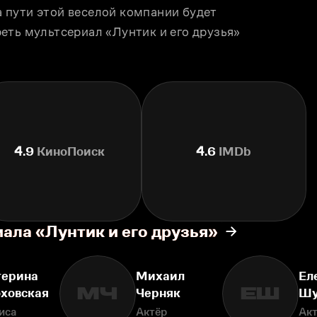
пути этой веселой компании будет 
еть мультсериал «Лунтик и его друзья» 
4.9
КиноПоиск
4.6
IMDb
ала «Лунтик и его друзья»
терина
Михаил
Ел
МЧ
ЕШ
оховская
Черняк
Шу
иса
Актёр
Ак