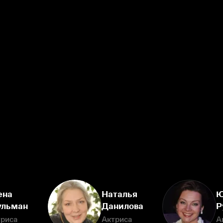
ена
Наталья
Ю
льман
Данилова
Р
триса
Актриса
А