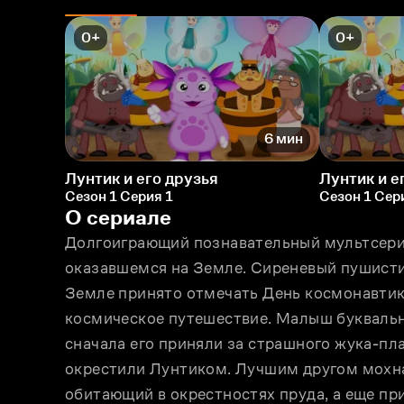
0+
0+
6 мин
Лунтик и его друзья
Лунтик и е
Сезон 1 Серия 1
Сезон 1 Сер
О сериале
Долгоиграющий познавательный мультсериа
оказавшемся на Земле. Сиреневый пушистик 
Земле принято отмечать День космонавтики,
космическое путешествие. Малыш буквально 
сначала его приняли за страшного жука-пла
окрестили Лунтиком. Лучшим другом мохнат
обитающий в окрестностях пруда, а еще пр