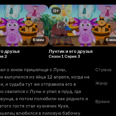
0+
6 мин
6 ми
го друзья
Лунтик и его друзья
ия 2
Сезон 1 Серия 3
л о юном пришельце с Луны, 
Страна
вылупился из яйца 12 апреля, когда на 
Жанр
 и судьба тут же отправила его в 
свалился с Луны и упал в пруд, где 
вунца, а потом полюбили как родного и 
Время
ого гостя стал кузнечик Кузя, 
ишелец влюбился в лиловую бабочку 