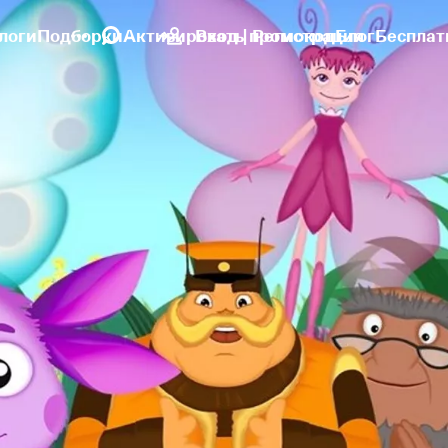
логи
Подборки
Активировать промокод
Вход | Регистрация
Блог
Бесплат