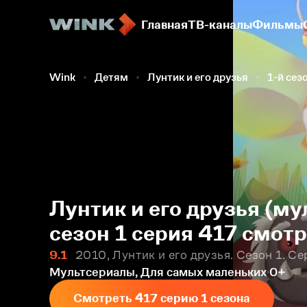
Главная
ТВ-каналы
Фильмы
Wink
Детям
Лунтик и его друзья
1-й сез
Лунтик и его друзья (му
сезон 1 серия 417 смот
9.1
2010, Лунтик и его друзья. Сезон 1. Се
Мультсериалы, Для самых маленьких
0+
Смотреть 417 серию 1 сезона