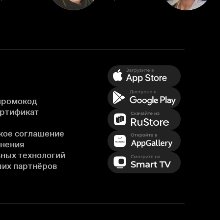
промокод
ертификат
кое соглашение
енения
ных технологий
ших партнёров