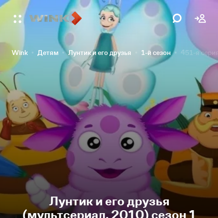
Wink
Детям
Лунтик и его друзья
1-й сезон
451-я сери
Лунтик и его друзья
(мультсериал, 2010) сезон 1