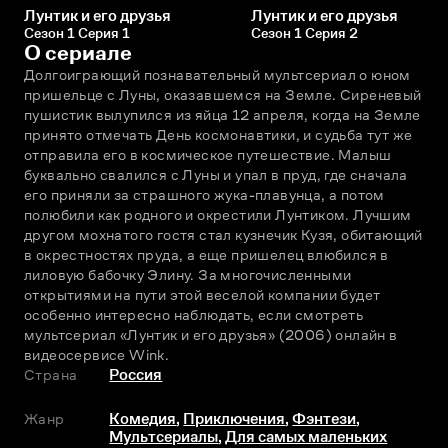
Лунтик и его друзья
Лунтик и его друзья
Сезон 1 Серия 1
Сезон 1 Серия 2
О сериале
Долгоиграющий познавательный мультсериал о юном 
пришельце с Луны, оказавшемся на Земле. Сиреневый 
пушистик вылупился из яйца 12 апреля, когда на Земле 
принято отмечать День космонавтики, и судьба тут же 
отправила его в космическое путешествие. Малыш 
буквально свалился с Луны и упал в пруд, где сначала 
его приняли за страшного жука-плавунца, а потом 
полюбили как родного и окрестили Лунтиком. Лучшим 
другом мохнатого гостя стал кузнечик Кузя, обитающий 
в окрестностях пруда, а еще пришелец влюбился в 
лиловую бабочку Элину. За многочисленными 
открытиями на пути этой веселой компании будет 
особенно интересно наблюдать, если смотреть 
мультсериал «Лунтик и его друзья» (2006) онлайн в 
видеосервисе Wink.
Страна
Россия
Жанр
Комедия
,
Приключения
,
Фэнтези
,
Мультсериалы
,
Для самых маленьких