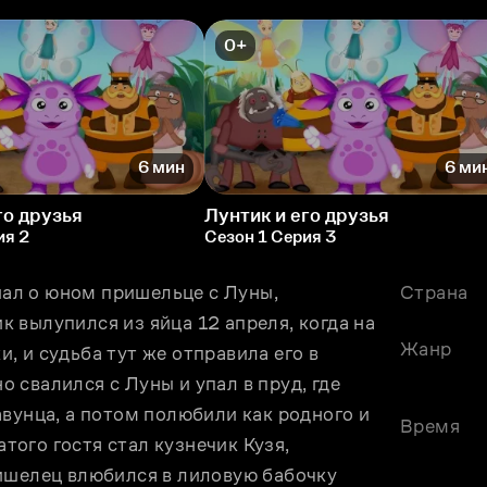
0+
6 мин
6 ми
го друзья
Лунтик и его друзья
ия 2
Сезон 1 Серия 3
л о юном пришельце с Луны, 
Страна
вылупился из яйца 12 апреля, когда на 
Жанр
 и судьба тут же отправила его в 
свалился с Луны и упал в пруд, где 
вунца, а потом полюбили как родного и 
Время
ого гостя стал кузнечик Кузя, 
ишелец влюбился в лиловую бабочку 