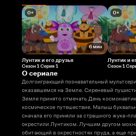
0+
0+
6 мин
Лунтик и его друзья
Лунтик и е
Сезон 1 Серия 1
Сезон 1 Сер
О сериале
Долгоиграющий познавательный мультсериа
оказавшемся на Земле. Сиреневый пушистик 
Земле принято отмечать День космонавтики,
космическое путешествие. Малыш буквально 
сначала его приняли за страшного жука-пла
окрестили Лунтиком. Лучшим другом мохнат
обитающий в окрестностях пруда, а еще пр