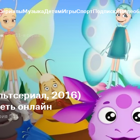
Сериалы
Музыка
Детям
Игры
Спорт
Подписки
Видеоб
он
511-я серия
льтсериал, 2016)
реть онлайн
рия 511