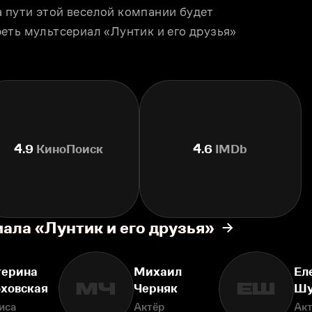
пути этой веселой компании будет 
еть мультсериал «Лунтик и его друзья» 
4.9
КиноПоиск
4.6
IMDb
ала «Лунтик и его друзья»
терина
Михаил
Ел
МЧ
ЕШ
оховская
Черняк
Шу
иса
Актёр
Ак