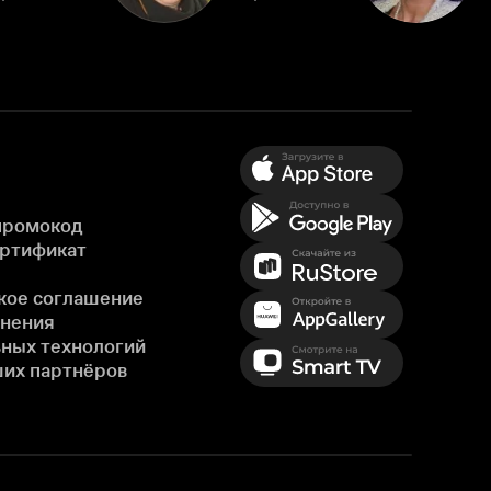
промокод
ертификат
кое соглашение
енения
ных технологий
ших партнёров