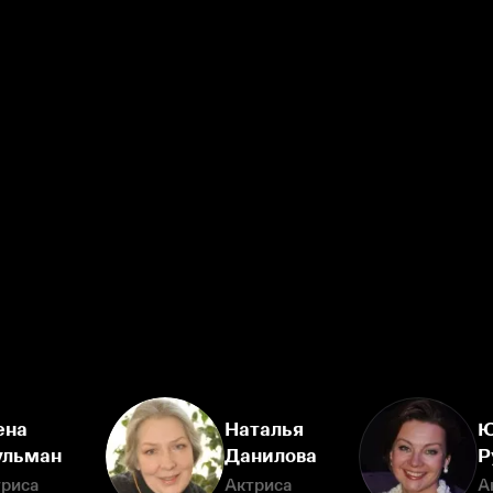
ена
Наталья
Ю
льман
Данилова
Р
триса
Актриса
А