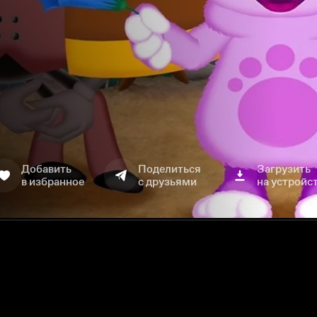
Добавить
Поделиться
Загрузить
в избранное
с друзьями
на устройс