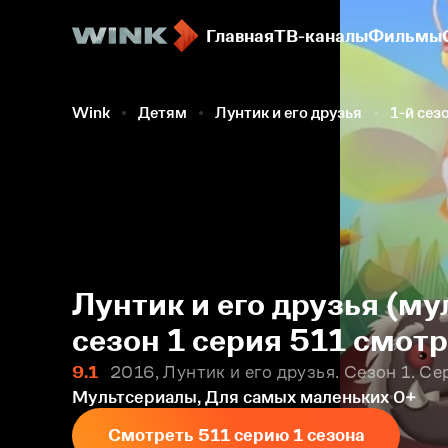
Главная
ТВ-каналы
Фильмы
Wink
Детям
Лунтик и его друзья
1-й сез
Лунтик и его друзья (му
сезон 1 серия 511 смот
9.1
2016, Лунтик и его друзья. Сезон 1. Се
Мультсериалы, Для самых маленьких
0+
Смотреть 511 серию 1 сезона