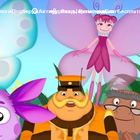
логи
Подборки
Активировать промокод
Вход | Регистрация
Блог
Бесплат