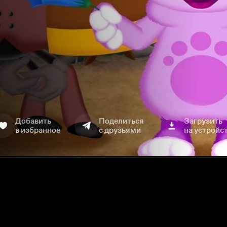
Добавить
Поделиться
Загрузить
в избранное
с друзьями
на устройс