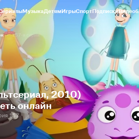
Сериалы
Музыка
Детям
Игры
Спорт
Подписки
Видеоб
он
157-я серия
льтсериал, 2010)
реть онлайн
рия 157