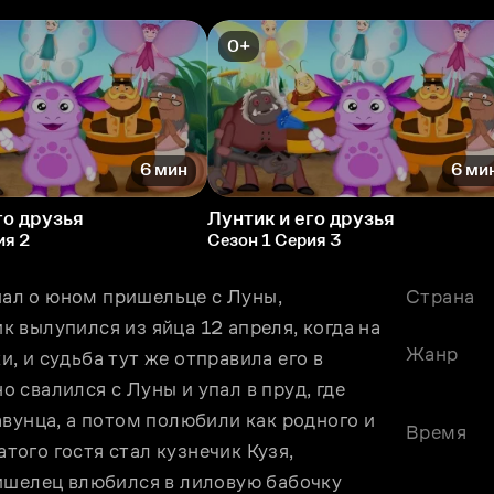
0+
6 мин
6 ми
го друзья
Лунтик и его друзья
ия 2
Сезон 1 Серия 3
л о юном пришельце с Луны, 
Страна
вылупился из яйца 12 апреля, когда на 
Жанр
 и судьба тут же отправила его в 
свалился с Луны и упал в пруд, где 
вунца, а потом полюбили как родного и 
Время
ого гостя стал кузнечик Кузя, 
ишелец влюбился в лиловую бабочку 