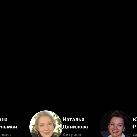
ена
Наталья
Ю
льман
Данилова
Р
триса
Актриса
А