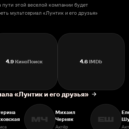
пути этой веселой компании будет 
еть мультсериал «Лунтик и его друзья» 
4.9
КиноПоиск
4.6
IMDb
ала «Лунтик и его друзья»
терина
Михаил
Ел
МЧ
ЕШ
оховская
Черняк
Шу
иса
Актёр
Ак