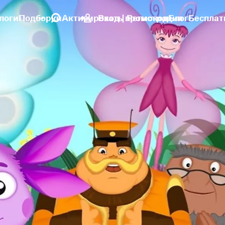
логи
Подборки
Активировать промокод
Вход | Регистрация
Блог
Бесплат