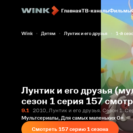
Главная
ТВ-каналы
Фильмы
Wink
Детям
Лунтик и его друзья
1-й сез
Лунтик и его друзья (му
сезон 1 серия 157 смот
9.1
2010, Лунтик и его друзья. Сезон 1. Се
Мультсериалы, Для самых маленьких
0+
Смотреть 157 серию 1 сезона