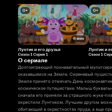
0+
0+
6 мин
Лунтик и его друзья
Лунтик и е
Сезон 1 Серия 1
Сезон 1 Сер
О сериале
Долгоиграющий познавательный мультсериа
оказавшемся на Земле. Сиреневый пушистик 
Земле принято отмечать День космонавтики,
космическое путешествие. Малыш буквально 
сначала его приняли за страшного жука-пла
окрестили Лунтиком. Лучшим другом мохнат
обитающий в окрестностях пруда, а еще пр