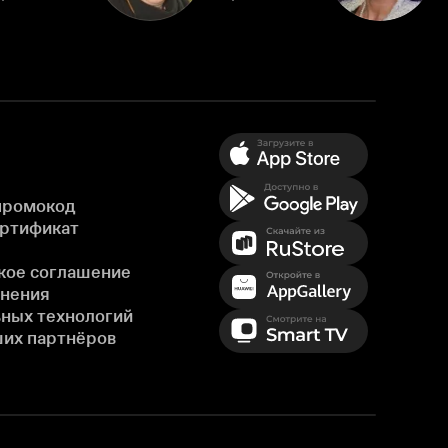
промокод
ертификат
кое соглашение
енения
ных технологий
ших партнёров