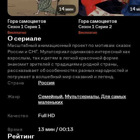
14 мин
14 м
Гора самоцветов
Гора самоцветов
Сезон 1 Серия 1
Сезон 1 Серия 2
Бесплатно
Бесплатно
О сериале
Масштабный анимационный проект по мотивам сказок 
России и СНГ. Мультсериал одинаково интересный как 
взрослым, так и детям в легкой красочной форме 
знакомит зрителей с традициями родной страны, 
рассказывает об особенностях разных народностей и 
погружает в волшебный мир сказаний и легенд.
Страна
Россия
Жанр
Семейный
,
Мультсериалы
,
Для самых
маленьких
Качество
Full HD
Время
13 мин / 00:13
Рейтинг