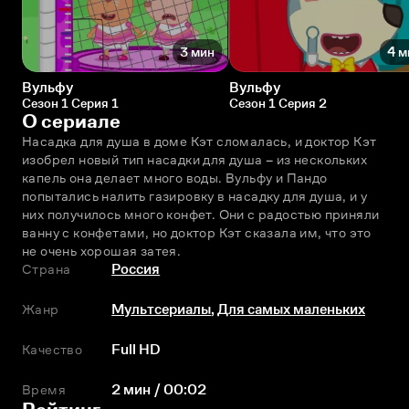
3 мин
4 м
Вульфу
Вульфу
Сезон 1 Серия 1
Сезон 1 Серия 2
О сериале
Насадка для душа в доме Кэт сломалась, и доктор Кэт 
изобрел новый тип насадки для душа – из нескольких 
капель она делает много воды. Вульфу и Пандо 
попытались налить газировку в насадку для душа, и у 
них получилось много конфет. Они с радостью приняли 
ванну с конфетами, но доктор Кэт сказала им, что это 
не очень хорошая затея.  
Страна
Россия
Жанр
Мультсериалы
,
Для самых маленьких
Качество
Full HD
Время
2 мин / 00:02