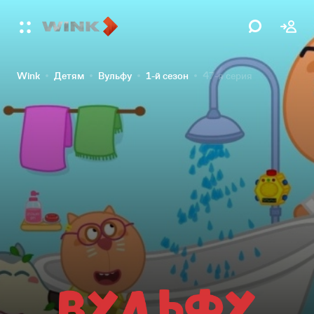
Wink
Детям
Вульфу
1-й сезон
47-я серия