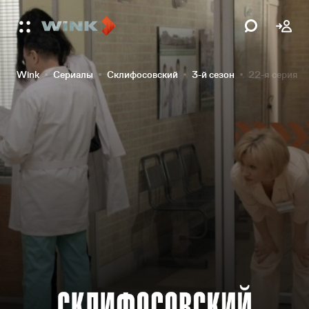
Wink
Сериалы
Склифосовский
3-й сезон
22-я серия