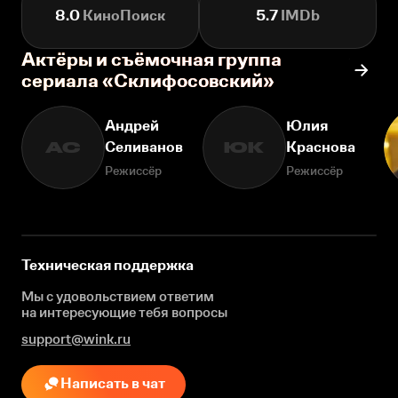
8.0
КиноПоиск
5.7
IMDb
Актёры и съёмочная группа
сериала «Склифосовский»
Андрей
Юлия
Селиванов
Краснова
АС
ЮК
Режиссёр
Режиссёр
Техническая поддержка
Мы с удовольствием ответим
на интересующие
тебя вопросы
support@wink.ru
Написать в чат