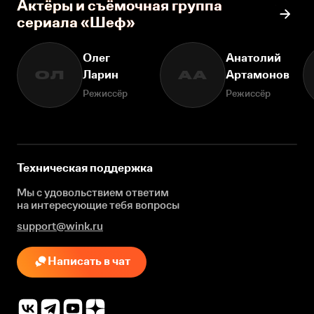
Актёры и съёмочная группа
сериала «Шеф»
Олег
Анатолий
Ларин
Артамонов
ОЛ
АА
Режиссёр
Режиссёр
Техническая поддержка
Мы с удовольствием ответим
на интересующие
тебя вопросы
support@wink.ru
Написать в чат