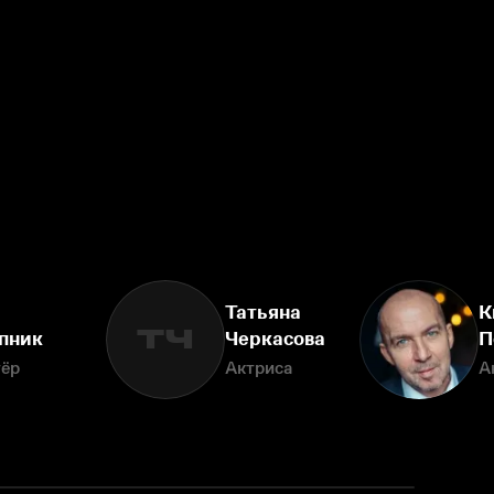
Татьяна
К
ТЧ
пник
Черкасова
П
тёр
Актриса
А