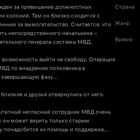
жден за превышение должностных 
Страна
з колоний. Там он близко сходится с 
Жанр
ым за вымогательство. Считается, что 
ить непосредственного начальника – 
Время
ятельного генерала системы МВД.
т возможность выйти на свободу. Операция 
ВД по внедрению полковника в 
в завершающую фазу…
 близкие и друзья отвернулись от него.
штатный негласный сотрудник МВД очень 
х он может верить только старым 
у понадобится их помощь и поддержка…