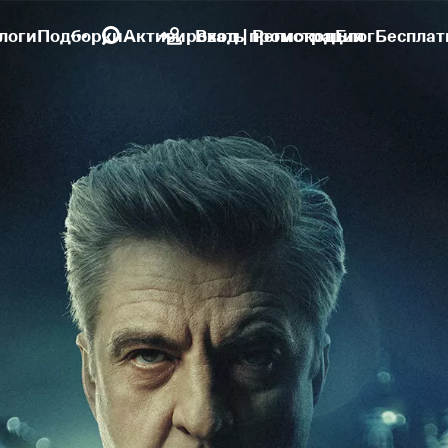
логи
Подборки
Активировать промокод
Вход | Регистрация
Блог
Бесплат