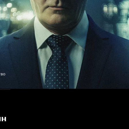
тво
йн