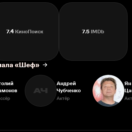
7.4
КиноПоиск
7.5
IMDb
риала «Шеф»
толий
Андрей
Ян
АЧ
амонов
Чубченко
Ца
ссёр
Актёр
Ак