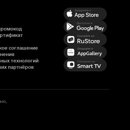
промокод
ертификат
кое соглашение
енения
ных технологий
ших партнёров
ью,