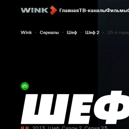
Главная
ТВ-каналы
Фильмы
Wink
Сериалы
Шеф
Шеф 2
25-я сери
8.8
2013, Шеф. Сезон 2. Серия 25