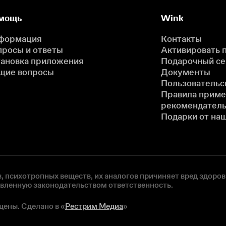
мощь
Wink
формация
Контакты
просы и ответы
Активировать 
тановка приложения
Подарочный с
щие вопросы
Документы
Пользовательс
Правила прим
рекомендатель
Подарки от на
, психотропных веществ, их аналогов причиняет вред здоров
овленную законодательством ответственность.
щены. Сделано в «
Рестрим Медиа
»